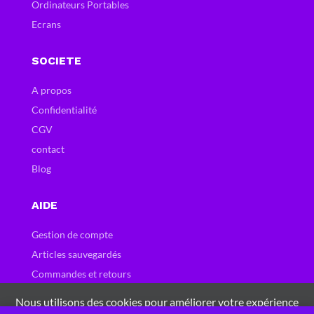
Ordinateurs Portables
Ecrans
SOCIETE
A propos
Confidentialité
CGV
contact
Blog
AIDE
Gestion de compte
Articles sauvegardés
Commandes et retours
Carte et bons cadeau
Nous utilisons des cookies pour améliorer votre expérience
Questions fréquentes