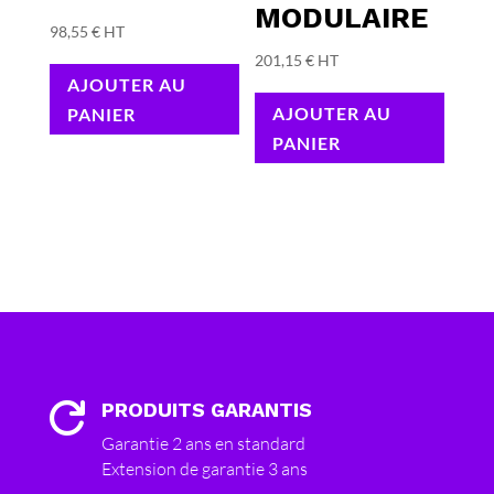
MODULAIRE
98,55
€
HT
201,15
€
HT
AJOUTER AU
AJOUTER AU
PANIER
PANIER
PRODUITS GARANTIS

Garantie 2 ans en standard
Extension de garantie 3 ans