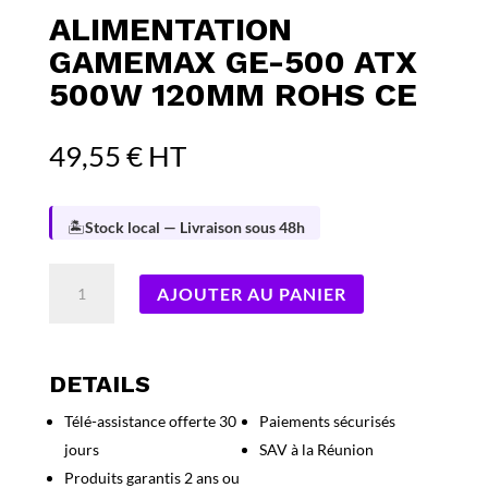
ALIMENTATION
GAMEMAX GE-500 ATX
500W 120MM ROHS CE
49,55
€
HT
🏝️
Stock local — Livraison sous 48h
quantité
AJOUTER AU PANIER
de
ALIMENTATION
GameMAX
GE-
DETAILS
500
Télé-assistance offerte 30
Paiements sécurisés
ATX
jours
SAV à la Réunion
500W
120mm
Produits garantis 2 ans ou