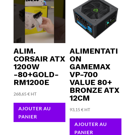
ALIM.
ALIMENTATI
CORSAIR ATX
ON
1200W
GAMEMAX
-80+GOLD-
VP-700
RM1200E
VALUE 80+
BRONZE ATX
268,65
€
HT
12CM
AJOUTER AU
93,15
€
HT
PANIER
AJOUTER AU
PANIER