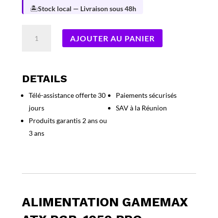
🏝️
Stock local — Livraison sous 48h
quantité
AJOUTER AU PANIER
de
ALIMENTATION
GameMAX
ATX
DETAILS
RGB-
Télé-assistance offerte 30
Paiements sécurisés
1050
jours
SAV à la Réunion
PRO
Modulaire
Produits garantis 2 ans ou
Blanc
3 ans
ALIMENTATION GAMEMAX