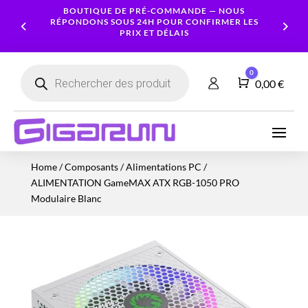
BOUTIQUE DE PRÉ-COMMANDE — NOUS
RÉPONDONS SOUS 24H POUR CONFIRMER LES
PRIX ET DÉLAIS
Recherche
0
de
Panier
0,00
€
produits
Ordinateurs
Processeur
Portables
Ecrans
Serveur
Smartphones
Logiciels
Carte
Home
/
Composants
/
Alimentations PC
/
NAS
Ordinateurs
Graphique
Accessoires
Tablettes
Services
ALIMENTATION GameMAX ATX RGB-1050 PRO
Fixes
Caméras
Mémoire
Imprimantes
Montres
Modulaire Blanc
&
Workstation
RAM
connectées
Sécurité
Stockage
Réseau
Alimentations
Serveurs
PC
Onduleurs
Cartes
mères