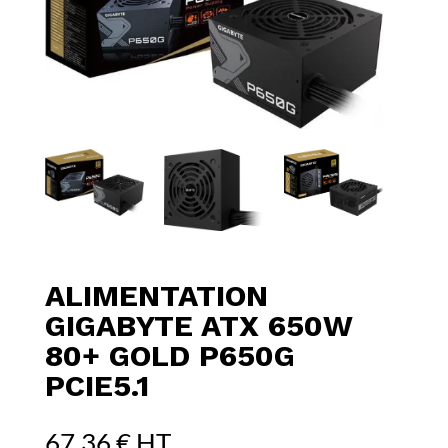
ALIMENTATION
GIGABYTE ATX 650W
80+ GOLD P650G
PCIE5.1
67,36
€
HT