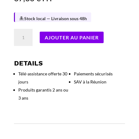
🏝️
Stock local — Livraison sous 48h
quantité
AJOUTER AU PANIER
de
ALIMENTATION
GIGABYTE
ATX
DETAILS
650W
Télé-assistance offerte 30
Paiements sécurisés
80+
jours
SAV à la Réunion
Gold
P650G
Produits garantis 2 ans ou
PCIe5.1
3 ans