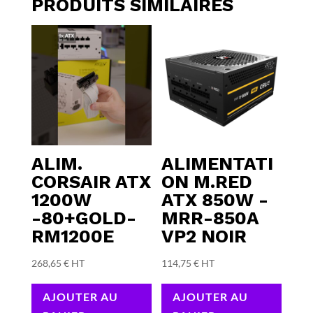
PRODUITS SIMILAIRES
ALIM.
ALIMENTATI
CORSAIR ATX
ON M.RED
1200W
ATX 850W -
-80+GOLD-
MRR-850A
RM1200E
VP2 NOIR
268,65
€
HT
114,75
€
HT
AJOUTER AU
AJOUTER AU