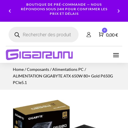
BOUTIQUE DE PRÉ-COMMANDE — NOUS
RÉPONDONS SOUS 24H POUR CONFIRMER LES
PRIX ET DÉLAIS
Recherche
0
de
Panier
0,00
€
produits
Ordinateurs
Processeur
Portables
Ecrans
Serveur
Smartphones
Logiciels
Carte
Home
/
Composants
/
Alimentations PC
/
NAS
Ordinateurs
Graphique
Accessoires
Tablettes
Services
ALIMENTATION GIGABYTE ATX 650W 80+ Gold P650G
Fixes
Caméras
Mémoire
Imprimantes
Montres
PCIe5.1
&
Workstation
RAM
connectées
Sécurité
Stockage
Réseau
Alimentations
Serveurs
PC
Onduleurs
Cartes
mères