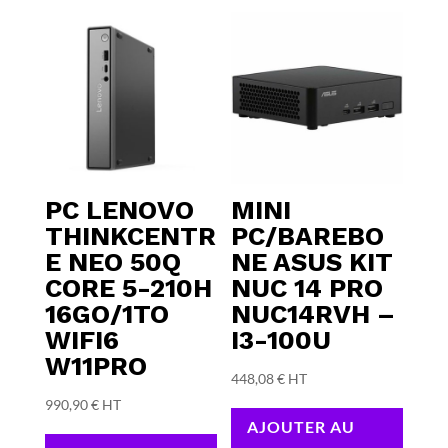
PC LENOVO
MINI
THINKCENTR
PC/BAREBO
E NEO 50Q
NE ASUS KIT
CORE 5-210H
NUC 14 PRO
16GO/1TO
NUC14RVH –
WIFI6
I3-100U
W11PRO
448,08
€
HT
990,90
€
HT
AJOUTER AU