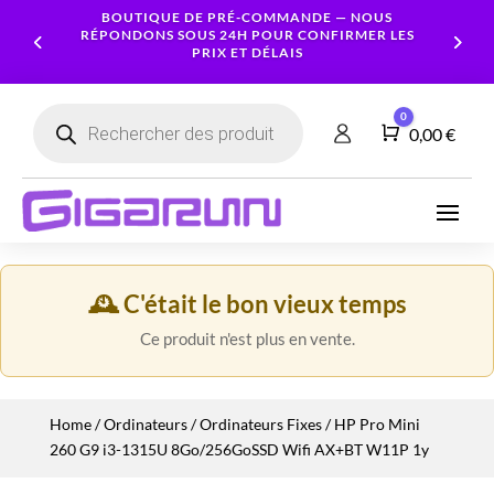
BOUTIQUE DE PRÉ-COMMANDE — NOUS
RÉPONDONS SOUS 24H POUR CONFIRMER LES
PRIX ET DÉLAIS
Recherche
0
de
Panier
0,00
€
produits
Ordinateurs
Processeur
Portables
Ecrans
Serveur
Smartphones
Logiciels
Carte
NAS
Ordinateurs
Graphique
Accessoires
Tablettes
Services
🕰️ C'était le bon vieux temps
Fixes
Caméras
Mémoire
Imprimantes
Montres
&
Workstation
RAM
Ce produit n'est plus en vente.
connectées
Sécurité
Stockage
Réseau
Alimentations
Home
/
Ordinateurs
/
Ordinateurs Fixes
/ HP Pro Mini
Serveurs
PC
260 G9 i3-1315U 8Go/256GoSSD Wifi AX+BT W11P 1y
Onduleurs
Cartes
mères