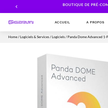
BOUTIQUE DE PRÉ-COM
ACCUEIL
A PROPOS
Home
/
Logiciels & Services
/
Logiciels
/ Panda Dome Advanced 1-P
Ordinateurs Portables
Processeur
Ordinateurs Fixes
Carte Graphique
Workstation
Mémoire RAM
Stockage
Alimentations PC
Cartes mères