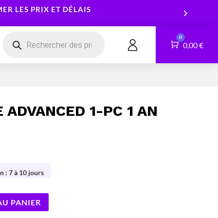
R LES PRIX ET DÉLAIS
Recherche
0
de
Panier
0,00
€
CONTACT
produits
Smartphones
Logiciels
Tablettes
Services
 ADVANCED 1-PC 1 AN
Montres connectées
n : 7 à 10 jours
AU PANIER