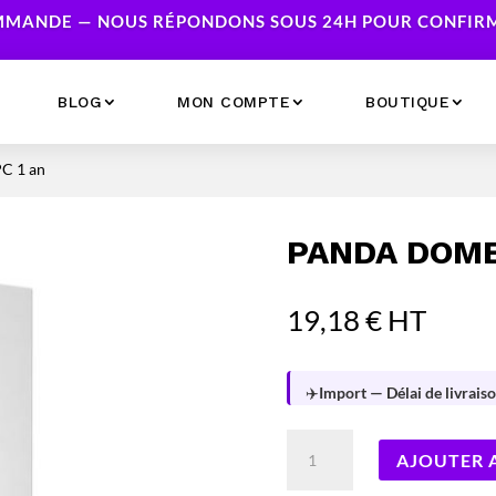
MANDE — NOUS RÉPONDONS SOUS 24H POUR CONFIRME
BLOG
MON COMPTE
BOUTIQUE
C 1 an
Ecrans
Serveur NAS
Accessoires
Caméras & Sécurité
PANDA DOME
Imprimantes
Réseau
Serveurs
19,18
€
HT
Onduleurs
✈️
Import — Délai de livraiso
quantité
AJOUTER 
de
Panda