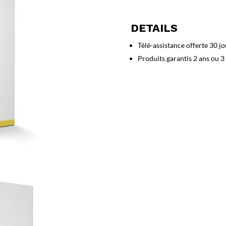
Dome
Advanced
DETAILS
1-
PC
Télé-assistance offerte 30 jo
1
Produits garantis 2 ans ou 3
an