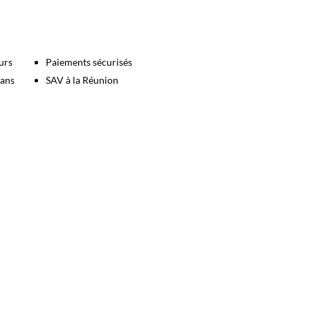
urs
Paiements sécurisés
 ans
SAV à la Réunion