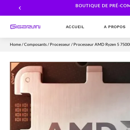
BOUTIQUE DE PRÉ-COM
ACCUEIL
A PROPOS
Home
/
Composants
/
Processeur
/ Processeur AMD Ryzen 5 7500F
Ordinateurs Portables
Processeur
Ordinateurs Fixes
Carte Graphique
Workstation
Mémoire RAM
Stockage
Alimentations PC
Cartes mères