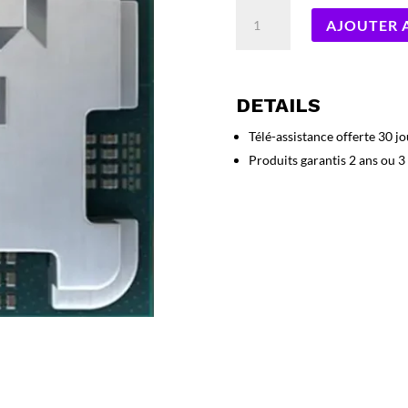
quantité
AJOUTER 
de
Processeur
AMD
Ryzen
DETAILS
5
7500F
Télé-assistance offerte 30 jo
(5
Produits garantis 2 ans ou 3
Ghz)
AM5
–
Sans
iGPU
Version
OEM
(Tray)