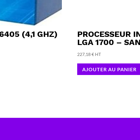
405 (4,1 GHZ)
PROCESSEUR IN
LGA 1700 – SA
227,18
€
HT
AJOUTER AU PANIER