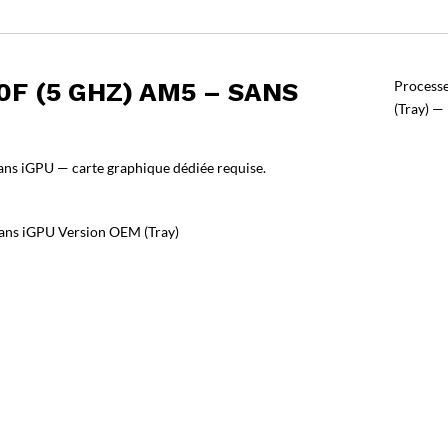
F (5 GHZ) AM5 – SANS
Process
(Tray) —
ns iGPU — carte graphique dédiée requise.
ans iGPU Version OEM (Tray)