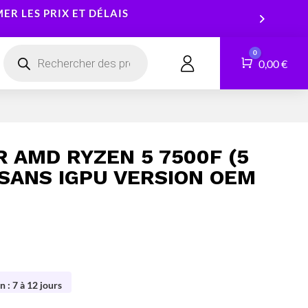
R LES PRIX ET DÉLAIS
Recherche
0
de
Panier
0,00
€
CONTACT
produits
Smartphones
Logiciels
Tablettes
Services
 AMD RYZEN 5 7500F (5
Montres connectées
 SANS IGPU VERSION OEM
n : 7 à 12 jours