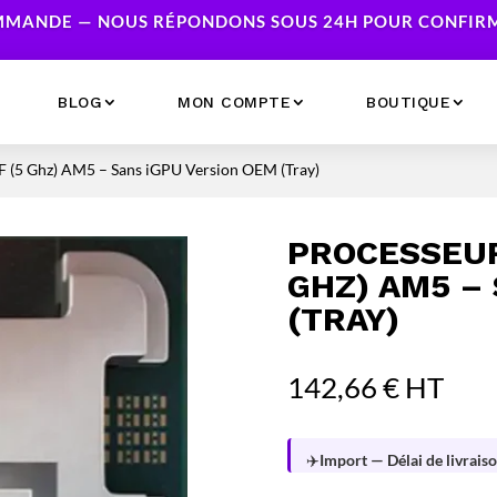
MANDE — NOUS RÉPONDONS SOUS 24H POUR CONFIRME
BLOG
MON COMPTE
BOUTIQUE
 (5 Ghz) AM5 – Sans iGPU Version OEM (Tray)
Ecrans
Serveur NAS
Accessoires
Caméras & Sécurité
PROCESSEUR
Imprimantes
Réseau
GHZ) AM5 –
Serveurs
(TRAY)
Onduleurs
142,66
€
HT
✈️
Import — Délai de livraiso