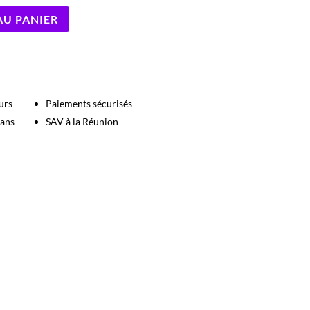
AU PANIER
urs
Paiements sécurisés
 ans
SAV à la Réunion