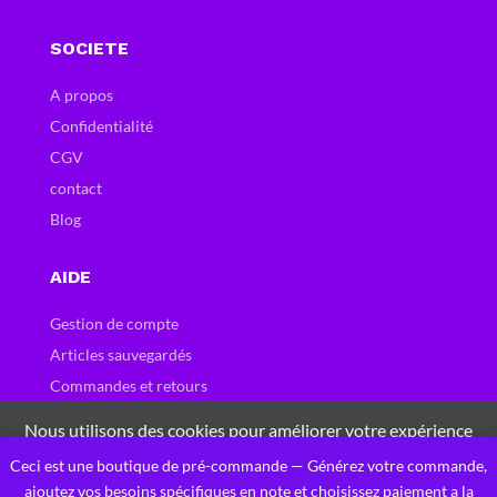
SOCIETE
A propos
Confidentialité
CGV
contact
Blog
AIDE
Gestion de compte
Articles sauvegardés
Commandes et retours
Carte et bons cadeau
Nous utilisons des cookies pour améliorer votre expérience
Questions fréquentes
sur notre site Web. En naviguant sur ce site, vous acceptez
Ceci est une boutique de pré-commande — Générez votre commande,
0
notre utilisation des cookies.
ajoutez vos besoins spécifiques en note et choisissez paiement a la