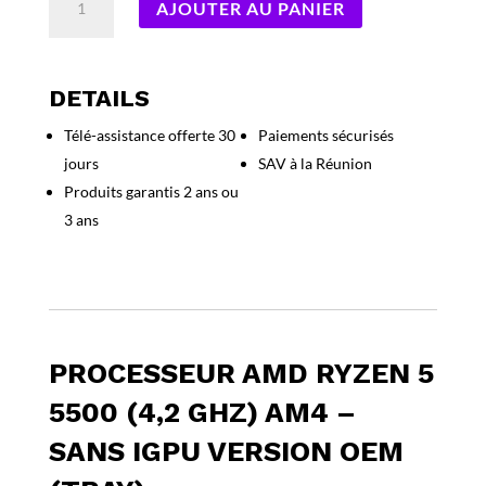
AJOUTER AU PANIER
de
Processeur
AMD
Ryzen
DETAILS
5
Télé-assistance offerte 30
Paiements sécurisés
5500
jours
SAV à la Réunion
(4,2
Ghz)
Produits garantis 2 ans ou
AM4
3 ans
–
Sans
iGPU
Version
OEM
(Tray)
PROCESSEUR AMD RYZEN 5
5500 (4,2 GHZ) AM4 –
SANS IGPU VERSION OEM