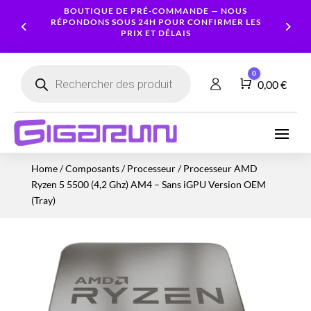
BOUTIQUE DE PRÉ-COMMANDE — NOUS
RÉPONDONS SOUS 24H POUR CONFIRMER LES
PRIX ET DÉLAIS
Recherche
0
de
Panier
0,00
€
produits
Ordinateurs
Processeur
Portables
Ecrans
Serveur
Smartphones
Logiciels
Carte
Home
/
Composants
/
Processeur
/ Processeur AMD
NAS
Ordinateurs
Graphique
Accessoires
Tablettes
Services
Ryzen 5 5500 (4,2 Ghz) AM4 – Sans iGPU Version OEM
Fixes
Caméras
Mémoire
Imprimantes
Montres
(Tray)
&
Workstation
RAM
connectées
Sécurité
Stockage
Réseau
Alimentations
Serveurs
PC
Onduleurs
Cartes
mères