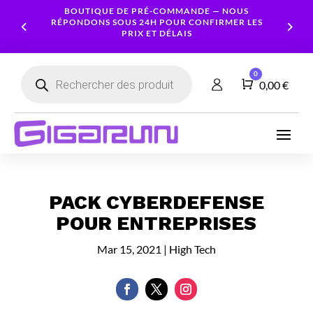
BOUTIQUE DE PRÉ-COMMANDE — NOUS
RÉPONDONS SOUS 24H POUR CONFIRMER LES
PRIX ET DÉLAIS
Recherche
0
de
Panier
0,00
€
produits
Ordinateurs
Processeur
Portables
Ecrans
Serveur
Smartphones
Logiciels
Carte
NAS
Ordinateurs
Graphique
Accessoires
Tablettes
Services
Fixes
Caméras
PACK CYBERDEFENSE
Mémoire
Imprimantes
Montres
&
Workstation
RAM
connectées
POUR ENTREPRISES
Sécurité
Stockage
Réseau
Mar 15, 2021
|
High Tech
Alimentations
Serveurs
PC
Onduleurs
Cartes
mères