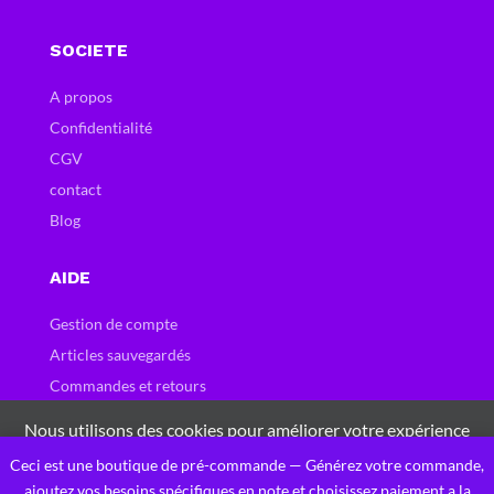
SOCIETE
A propos
Confidentialité
CGV
contact
Blog
AIDE
Gestion de compte
Articles sauvegardés
Commandes et retours
Carte et bons cadeau
Nous utilisons des cookies pour améliorer votre expérience
Questions fréquentes
sur notre site Web. En naviguant sur ce site, vous acceptez
Ceci est une boutique de pré-commande — Générez votre commande,
0
notre utilisation des cookies.
ajoutez vos besoins spécifiques en note et choisissez paiement a la