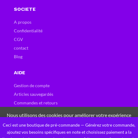
SOCIETE
A propos
Confidentialité
CGV
contact
Blog
AIDE
Gestion de compte
Articles sauvegardés
Commandes et retours
Carte et bons cadeau
Nous utilisons des cookies pour améliorer votre expérience
Questions fréquentes
sur notre site Web. En naviguant sur ce site, vous acceptez
Ceci est une boutique de pré-commande — Générez votre commande,
0
notre utilisation des cookies.
ajoutez vos besoins spécifiques en note et choisissez paiement a la