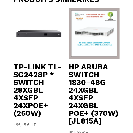
TP-LINK TL-
HP ARUBA
SG2428P *
SWITCH
SWITCH
1830-48G
28XGBL
24XGBL
4XSFP
4XSFP
24XPOE+
24XGBL
(250W)
POE+ (370W)
[JL815A]
495,45
€
HT
808,65
€
HT