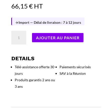
66,15
€
HT
✈️
Import — Délai de livraison : 7 à 12 jours
quantité
AJOUTER AU PANIER
de
TP-
LINK
MERCUSYS
DETAILS
CPL
Télé-assistance offerte 30
Paiements sécurisés
AV1000
jours
SAV à la Réunion
Gigabit
Powerline
Produits garantis 2 ans ou
Wi-
3 ans
Fi
Extender