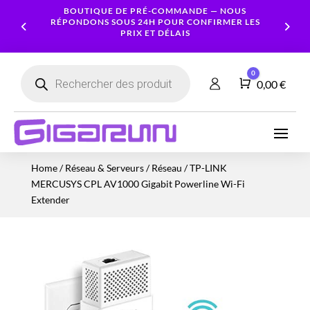
BOUTIQUE DE PRÉ-COMMANDE — NOUS
RÉPONDONS SOUS 24H POUR CONFIRMER LES
PRIX ET DÉLAIS
Recherche
0
de
Panier
0,00
€
produits
Ordinateurs
Processeur
Portables
Ecrans
Serveur
Smartphones
Logiciels
Carte
Home
/
Réseau & Serveurs
/
Réseau
/ TP-LINK
NAS
Ordinateurs
Graphique
Accessoires
Tablettes
Services
MERCUSYS CPL AV1000 Gigabit Powerline Wi-Fi
Fixes
Caméras
Mémoire
Imprimantes
Montres
Extender
&
Workstation
RAM
connectées
Sécurité
Stockage
Réseau
Alimentations
Serveurs
PC
Onduleurs
Cartes
mères