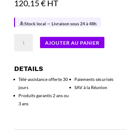
120,15
€
HT
🏝️
Stock local — Livraison sous 24 à 48h
quantité
AJOUTER AU PANIER
de
ST-
DON-
WIFI-
DETAILS
007-
Télé-assistance offerte 30
Paiements sécurisés
B
jours
SAV à la Réunion
Module
WiFi
Produits garantis 2 ans ou
SuperGlass
3 ans
+,
2+,
Capacitifs
005