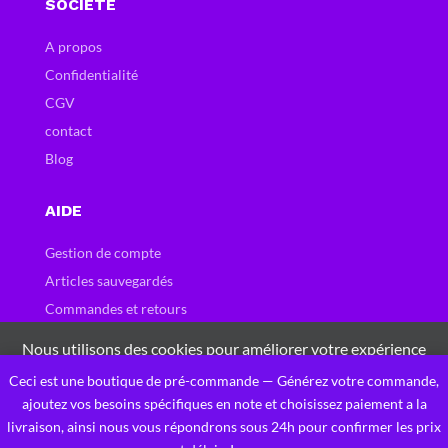
SOCIETE
A propos
Confidentialité
CGV
contact
Blog
AIDE
Gestion de compte
Articles sauvegardés
Commandes et retours
Carte et bons cadeau
Nous utilisons des cookies pour améliorer votre expérience
Questions fréquentes
sur notre site Web. En naviguant sur ce site, vous acceptez
Ceci est une boutique de pré-commande — Générez votre commande,
0
notre utilisation des cookies.
ajoutez vos besoins spécifiques en note et choisissez paiement a la
livraison, ainsi nous vous répondrons sous 24h pour confirmer les prix
J'accepte Ces Cookies
Privacy Policy
Designed by Gigarun ingénierie