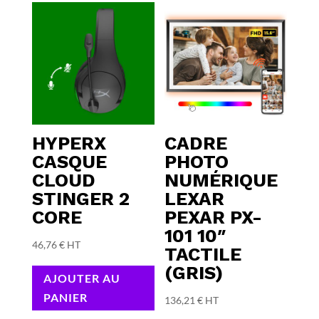
HYPERX
CADRE
CASQUE
PHOTO
CLOUD
NUMÉRIQUE
STINGER 2
LEXAR
CORE
PEXAR PX-
101 10″
46,76
€
HT
TACTILE
(GRIS)
AJOUTER AU
PANIER
136,21
€
HT