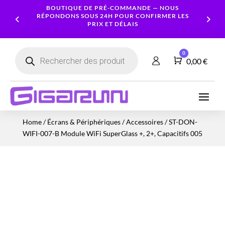
BOUTIQUE DE PRÉ-COMMANDE — NOUS
RÉPONDONS SOUS 24H POUR CONFIRMER LES
PRIX ET DÉLAIS
Recherche
0
de
Panier
0,00
€
produits
Ordinateurs
Processeur
Portables
Ecrans
Serveur
Smartphones
Logiciels
Carte
Home
/
Écrans & Périphériques
/
Accessoires
/ ST-DON-
NAS
Ordinateurs
Graphique
Accessoires
Tablettes
Services
WIFI-007-B Module WiFi SuperGlass +, 2+, Capacitifs 005
Fixes
Caméras
Mémoire
Imprimantes
Montres
&
Workstation
RAM
connectées
Sécurité
Stockage
Réseau
Alimentations
Serveurs
PC
Onduleurs
Cartes
mères