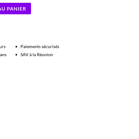
AU PANIER
urs
Paiements sécurisés
 ans
SAV à la Réunion