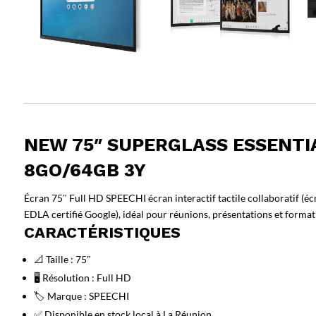
NEW 75″ SUPERGLASS ESSENTI
8GO/64GB 3Y
Écran 75″ Full HD SPEECHI écran interactif tactile collaboratif (écr
EDLA certifié Google), idéal pour réunions, présentations et format
CARACTÉRISTIQUES
📐 Taille : 75″
🖥️ Résolution : Full HD
🏷️ Marque : SPEECHI
✅ Disponible en stock local à La Réunion