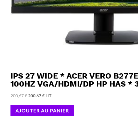
IPS 27 WIDE * ACER VERO B277
100HZ VGA/HDMI/DP HP HAS * 
Le
Le
200,67
€
200,67
€
HT
prix
prix
AJOUTER AU PANIER
initial
actuel
était :
est :
200,67 €.
200,67 €.