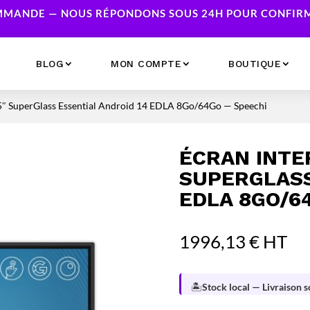
MANDE — NOUS RÉPONDONS SOUS 24H POUR CONFIRME
BLOG
MON COMPTE
BOUTIQUE
e 75″ SuperGlass Essential Android 14 EDLA 8Go/64Go — Speechi
Ecrans
Serveur NAS
Accessoires
Caméras & Sécurité
ÉCRAN INTER
Imprimantes
Réseau
SUPERGLASS
Serveurs
EDLA 8GO/6
Onduleurs
1996,13
€
HT
🏝️
Stock local — Livraison 