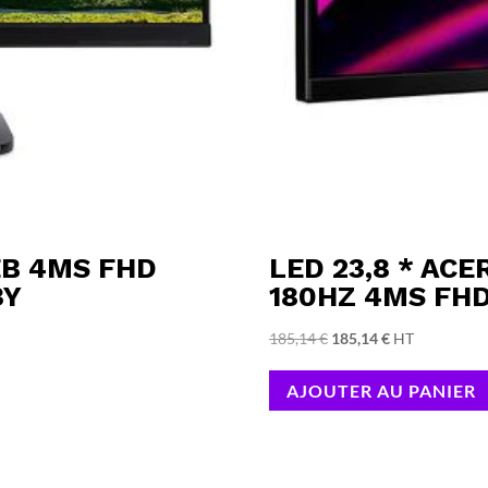
EB 4MS FHD
LED 23,8 * AC
3Y
180HZ 4MS FHD
Le
Le
185,14
€
185,14
€
HT
prix
prix
AJOUTER AU PANIER
initial
actuel
était :
est :
185,14 €.
185,14 €.