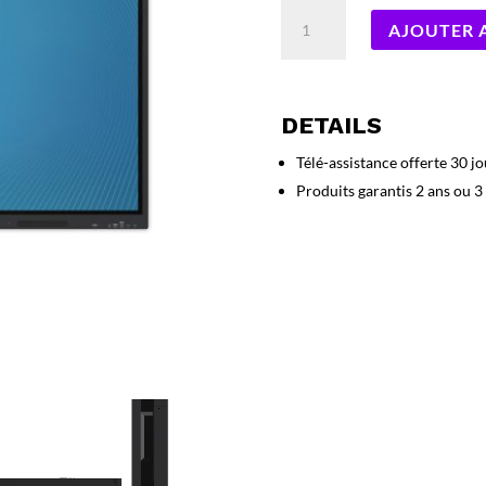
quantité
AJOUTER 
de
Écran
interactif
tactile
DETAILS
75″
SuperGlass
Télé-assistance offerte 30 jo
Essential
Produits garantis 2 ans ou 3
Android
14
EDLA
8Go/64Go
—
Speechi