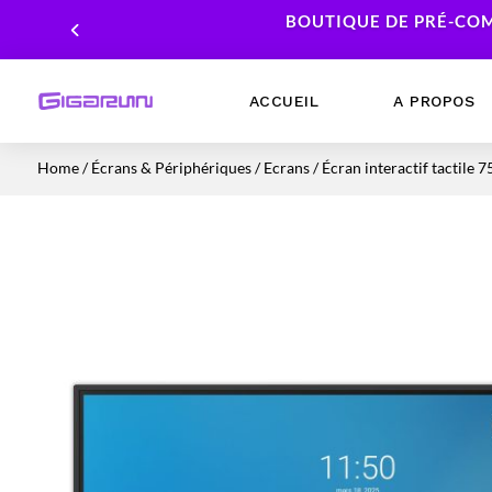
BOUTIQUE DE PRÉ-COM
ACCUEIL
A PROPOS
Home
/
Écrans & Périphériques
/
Ecrans
/ Écran interactif tactil
Ordinateurs Portables
Processeur
Ordinateurs Fixes
Carte Graphique
Workstation
Mémoire RAM
Stockage
Alimentations PC
Cartes mères