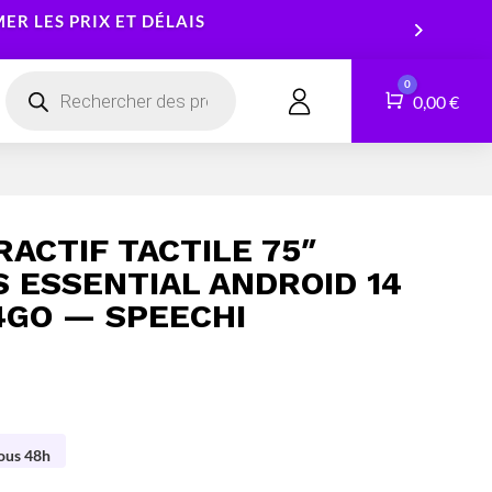
R LES PRIX ET DÉLAIS
Recherche
0
de
Panier
0,00
€
CONTACT
produits
Smartphones
Logiciels
Tablettes
Services
ACTIF TACTILE 75″
Montres connectées
 ESSENTIAL ANDROID 14
4GO — SPEECHI
sous 48h