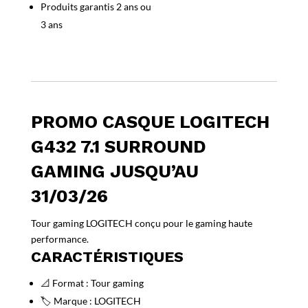
Jusqu’au
Produits garantis 2 ans ou
31/03/26
3 ans
PROMO CASQUE LOGITECH
G432 7.1 SURROUND
GAMING JUSQU’AU
31/03/26
Tour gaming LOGITECH conçu pour le gaming haute
performance.
CARACTÉRISTIQUES
📐 Format : Tour gaming
🏷️ Marque : LOGITECH