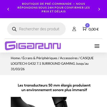
BOUTIQUE DE PRÉ-COMMANDE — NOUS
RÉPONDONS SOUS 24H POUR CONFIRMER LES
PRIX ET DÉLAIS
Recherche
0
de
Panier
0,00
€
produits
Ordinateurs
Processeur
Portables
Ecrans
Serveur
Smartphones
Logiciels
Carte
Home
/
Écrans & Périphériques
/
Accessoires
/ CASQUE
NAS
Ordinateurs
Graphique
Accessoires
Tablettes
Services
LOGITECH G432 7.1 SURROUND GAMING Jusqu’au
Fixes
Caméras
Mémoire
Imprimantes
Montres
31/03/26
&
Workstation
RAM
connectées
Sécurité
Stockage
Réseau
Alimentations
Serveurs
PC
Onduleurs
Cartes
mères