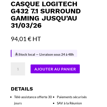
CASQUE LOGITECH
G432 7.1 SURROUND
GAMING JUSQU’AU
31/03/26
94,01
€
HT
🏝️
Stock local — Livraison sous 24 à 48h
quantité
AJOUTER AU PANIER
de
CASQUE
LOGITECH
G432
DETAILS
7.1
Télé-assistance offerte 30
Paiements sécurisés
SURROUND
jours
SAV à la Réunion
GAMING