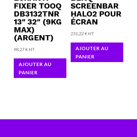
FIXER TOOQ
SCREENBAR
DB3132TNR
HALO2 POUR
13″ 32″ (9KG
ÉCRAN
MAX)
231,22
€
HT
(ARGENT)
AJOUTER AU
98,27
€
HT
PANIER
AJOUTER AU
PANIER