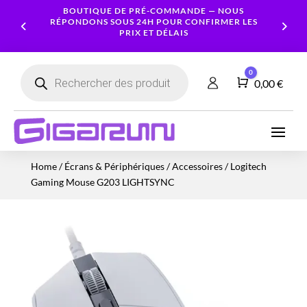
BOUTIQUE DE PRÉ-COMMANDE — NOUS
RÉPONDONS SOUS 24H POUR CONFIRMER LES
PRIX ET DÉLAIS
Recherche
0
de
Panier
0,00
€
produits
Ordinateurs
Processeur
Portables
Ecrans
Serveur
Smartphones
Logiciels
Carte
Home
/
Écrans & Périphériques
/
Accessoires
/ Logitech
NAS
Ordinateurs
Graphique
Accessoires
Tablettes
Services
Gaming Mouse G203 LIGHTSYNC
Fixes
Caméras
Mémoire
Imprimantes
Montres
&
Workstation
RAM
connectées
Sécurité
Stockage
Réseau
Alimentations
Serveurs
PC
Onduleurs
Cartes
mères