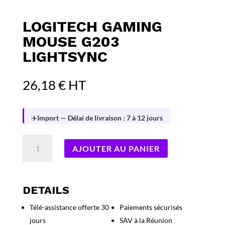
LOGITECH GAMING
MOUSE G203
LIGHTSYNC
26,18
€
HT
✈️
Import — Délai de livraison : 7 à 12 jours
quantité
AJOUTER AU PANIER
de
Logitech
Gaming
Mouse
DETAILS
G203
Télé-assistance offerte 30
Paiements sécurisés
LIGHTSYNC
jours
SAV à la Réunion