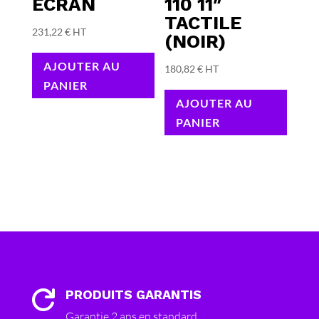
ÉCRAN
110 11″
TACTILE
231,22
€
HT
(NOIR)
AJOUTER AU
180,82
€
HT
PANIER
AJOUTER AU
PANIER
PRODUITS GARANTIS

Garantie 2 ans en standard