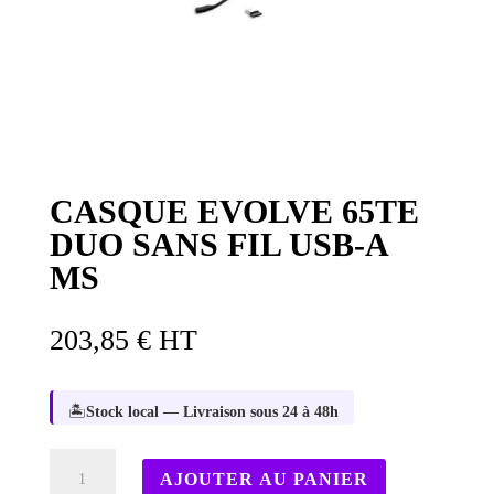
CASQUE EVOLVE 65TE
DUO SANS FIL USB-A
MS
203,85
€
HT
🏝️
Stock local — Livraison sous 24 à 48h
quantité
AJOUTER AU PANIER
de