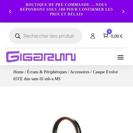
BOUTIQUE DE PRÉ-COMMANDE — NOUS
RÉPONDONS SOUS 24H POUR CONFIRMER LES
PRIX ET DÉLAIS
Recherche
0
de
Panier
0,00
€
produits
Ordinateurs
Processeur
Portables
Serveur
Smartphones
Logiciels
Carte
Ecrans
Home
/
Écrans & Périphériques
/
Accessoires
/ Casque Evolve
NAS
Ordinateurs
Graphique
Tablettes
Services
65TE duo sans fil usb-a MS
Accessoires
Fixes
Caméras
Mémoire
Montres
Imprimantes
&
Workstation
RAM
connectées
Sécurité
Stockage
Réseau
Alimentations
Serveurs
PC
Onduleurs
Cartes
mères