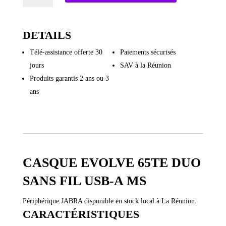
Casque
Evolve
65TE
DETAILS
duo
Télé-assistance offerte 30
Paiements sécurisés
sans
jours
SAV à la Réunion
fil
usb-
Produits garantis 2 ans ou 3
a
ans
MS
CASQUE EVOLVE 65TE DUO
SANS FIL USB-A MS
Périphérique JABRA disponible en stock local à La Réunion.
CARACTÉRISTIQUES