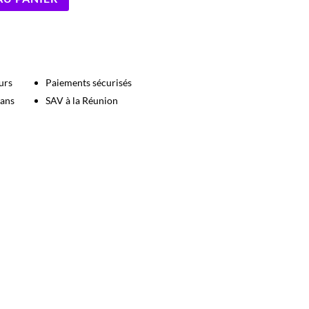
urs
Paiements sécurisés
 ans
SAV à la Réunion