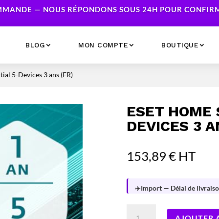
MANDE — NOUS RÉPONDONS SOUS 24H POUR CONFIRME
BLOG
MON COMPTE
BOUTIQUE
ial 5-Devices 3 ans (FR)
Ecrans
Serveur NAS
Accessoires
Caméras & Sécurité
ESET HOME 
Imprimantes
Réseau
DEVICES 3 A
Serveurs
Onduleurs
153,89
€
HT
✈️
Import — Délai de livraiso
quantité
AJOUTER 