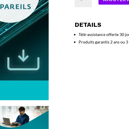
de
ESET
HOME
Security
DETAILS
Essential
5-
Télé-assistance offerte 30 jo
Devices
Produits garantis 2 ans ou 3
3
ans
(FR)