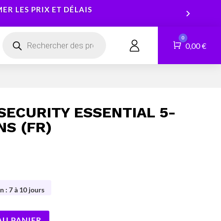
R LES PRIX ET DÉLAIS
Recherche
0
de
Panier
0,00
€
CONTACT
produits
Smartphones
Logiciels
Tablettes
Services
SECURITY ESSENTIAL 5-
Montres connectées
NS (FR)
n : 7 à 10 jours
AU PANIER