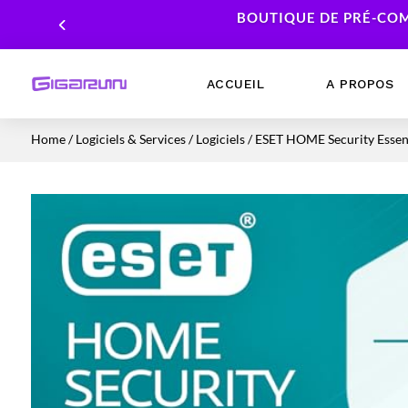
BOUTIQUE DE PRÉ-COM
ACCUEIL
A PROPOS
Home
/
Logiciels & Services
/
Logiciels
/ ESET HOME Security Essent
Ordinateurs Portables
Processeur
Ordinateurs Fixes
Carte Graphique
Workstation
Mémoire RAM
Stockage
Alimentations PC
Cartes mères