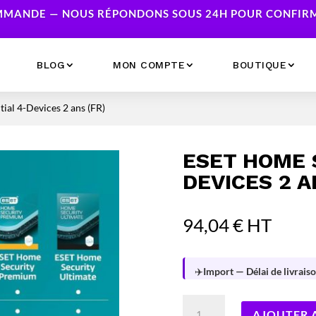
MANDE — NOUS RÉPONDONS SOUS 24H POUR CONFIRME
BLOG
MON COMPTE
BOUTIQUE
ial 4-Devices 2 ans (FR)
Ecrans
Serveur NAS
Accessoires
Caméras & Sécurité
ESET HOME 
Imprimantes
Réseau
DEVICES 2 A
Serveurs
Onduleurs
94,04
€
HT
✈️
Import — Délai de livraiso
quantité
AJOUTER 