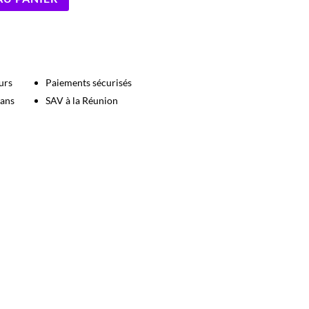
urs
Paiements sécurisés
 ans
SAV à la Réunion