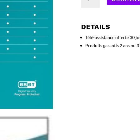
de
ESET
HOME
Security
DETAILS
Essential
4-
Télé-assistance offerte 30 jo
Devices
Produits garantis 2 ans ou 3
2
ans
(FR)