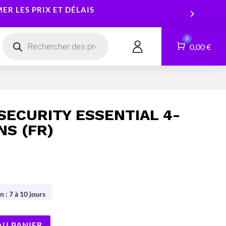
R LES PRIX ET DÉLAIS
Recherche
0
de
Panier
0,00
€
CONTACT
produits
Smartphones
Logiciels
Tablettes
Services
SECURITY ESSENTIAL 4-
Montres connectées
NS (FR)
n : 7 à 10 jours
AU PANIER