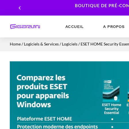
BOUTIQUE DE PRÉ-COM
ACCUEIL
A PROPOS
Home
/
Logiciels & Services
/
Logiciels
/ ESET HOME Security Essent
Ordinateurs Portables
Processeur
Ordinateurs Fixes
Carte Graphique
Workstation
Mémoire RAM
Stockage
Alimentations PC
Cartes mères