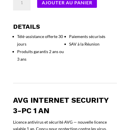
AJOUTER AU PANIER
de
AVG
Internet
Security
DETAILS
3-
Télé-assistance offerte 30
Paiements sécurisés
PC
jours
SAV à la Réunion
1
an
Produits garantis 2 ans ou
3 ans
AVG INTERNET SECURITY
3-PC 1 AN
Licence antivirus et sécurité AVG — nouvelle licence
valable 1 an. Conçu pour protection contre les virus,