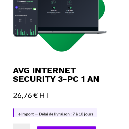
AVG INTERNET
SECURITY 3-PC 1 AN
26,76
€
HT
✈️
Import — Délai de livraison : 7 à 10 jours
quantité