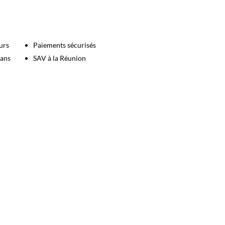
urs
Paiements sécurisés
 ans
SAV à la Réunion