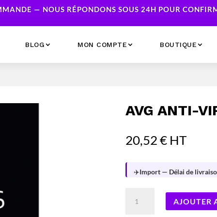
MANDE — NOUS RÉPONDONS SOUS 24H POUR CONFIRME
BLOG
MON COMPTE
BOUTIQUE
Ecrans
Serveur NAS
Accessoires
Caméras & Sécurité
AVG ANTI-VI
Imprimantes
Réseau
Serveurs
20,52
€
HT
Onduleurs
✈️
Import — Délai de livraiso
quantité
AJOUTER 
de
AVG