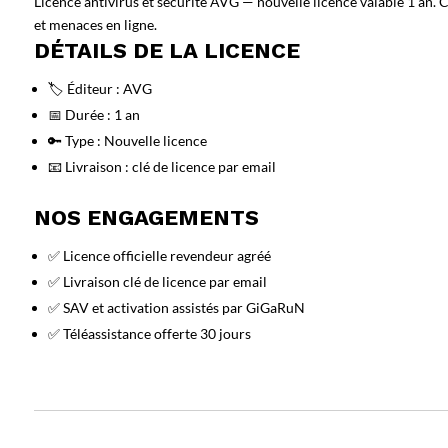
Licence antivirus et sécurité AVG — nouvelle licence valable 1 an.
et menaces en ligne.
DÉTAILS DE LA LICENCE
🏷️ Éditeur : AVG
📅 Durée : 1 an
🔑 Type : Nouvelle licence
📧 Livraison : clé de licence par email
NOS ENGAGEMENTS
✅ Licence officielle revendeur agréé
✅ Livraison clé de licence par email
✅ SAV et activation assistés par GiGaRuN
✅ Téléassistance offerte 30 jours