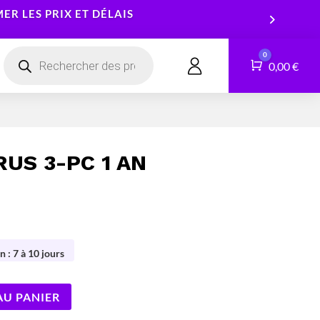
R LES PRIX ET DÉLAIS
Recherche
0
de
Panier
0,00
€
CONTACT
produits
Smartphones
Logiciels
Tablettes
Services
RUS 3-PC 1 AN
Montres connectées
n : 7 à 10 jours
AU PANIER