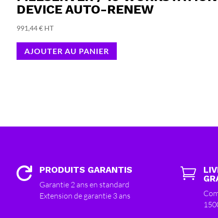
DEVICE AUTO-RENEW
991,44
€
HT
AJOUTER AU PANIER
PRODUITS GARANTIS
LI


GR
Garantie 2 ans en standard
Com
Extension de garantie 3 ans
150