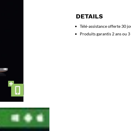
Anti-
Virus
DETAILS
3-
PC
Télé-assistance offerte 30 jo
1
Produits garantis 2 ans ou 3
an