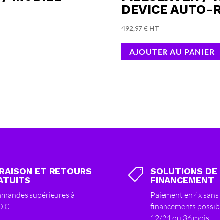
DEVICE AUTO-
492,97
€
HT
AJOUTER AU PANIER
VRAISON ET RETOURS
SOLUTIONS DE

ATUITS
FINANCEMENT
mandes supérieures à
Paiement en 4x sans 
0 €
financements possib
12/24 ou 36 mois