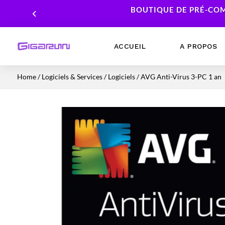
BOUTIQUE DE PRÉ-COM
ACCUEIL
A PROPOS
Home
/
Logiciels & Services
/
Logiciels
/ AVG Anti-Virus 3-PC 1 an
Ordinateurs Portables
Processeur
Ordinateurs Fixes
Carte Graphique
Workstation
Mémoire RAM
Stockage
Alimentations PC
Cartes mères