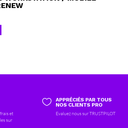
RENEW
APPRÉCIÉS PAR TOUS

NOS CLIENTS PRO
frais et
Evaluez nous sur TRUSTPILOT
les sur