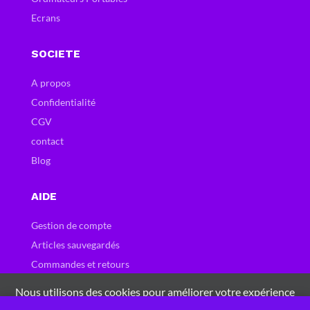
Ecrans
SOCIETE
A propos
Confidentialité
CGV
contact
Blog
AIDE
Gestion de compte
Articles sauvegardés
Commandes et retours
Carte et bons cadeau
Nous utilisons des cookies pour améliorer votre expérience
Questions fréquentes
sur notre site Web. En naviguant sur ce site, vous acceptez