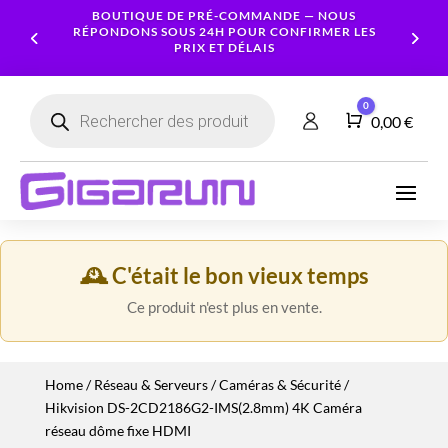
BOUTIQUE DE PRÉ-COMMANDE — NOUS
RÉPONDONS SOUS 24H POUR CONFIRMER LES
PRIX ET DÉLAIS
Recherche
0
de
Panier
0,00
€
produits
Ordinateurs
Processeur
Portables
Ecrans
Serveur
Smartphones
Logiciels
Carte
NAS
Ordinateurs
Graphique
Accessoires
Tablettes
Services
🕰️ C'était le bon vieux temps
Fixes
Caméras
Mémoire
Imprimantes
Montres
&
Workstation
RAM
Ce produit n'est plus en vente.
connectées
Sécurité
Stockage
Réseau
Alimentations
Home
/
Réseau & Serveurs
/
Caméras & Sécurité
/
Serveurs
PC
Hikvision DS-2CD2186G2-IMS(2.8mm) 4K Caméra
Onduleurs
Cartes
réseau dôme fixe HDMI
mères