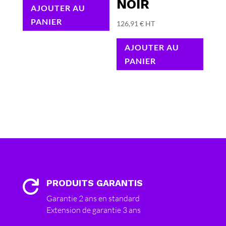
NOIR
AJOUTER AU
PANIER
126,91
€
HT
AJOUTER AU
PANIER
PRODUITS GARANTIS

Garantie 2 ans en standard
Extension de garantie 3 ans