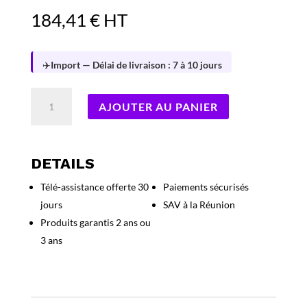
184,41
€
HT
✈️
Import — Délai de livraison : 7 à 10 jours
quantité
AJOUTER AU PANIER
de
G
Data
AntiVirus
DETAILS
for
Télé-assistance offerte 30
Paiements sécurisés
Mac
jours
SAV à la Réunion
5-
Mac
Produits garantis 2 ans ou
(3
3 ans
Ans)