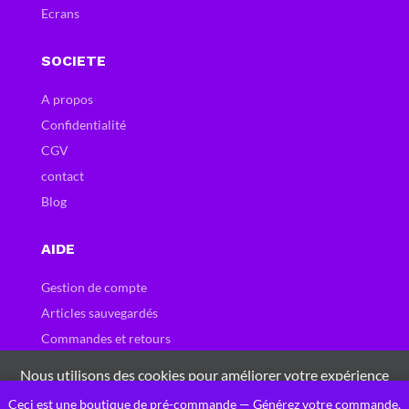
Ecrans
SOCIETE
A propos
Confidentialité
CGV
contact
Blog
AIDE
Gestion de compte
Articles sauvegardés
Commandes et retours
Carte et bons cadeau
Nous utilisons des cookies pour améliorer votre expérience
Questions fréquentes
sur notre site Web. En naviguant sur ce site, vous acceptez
Ceci est une boutique de pré-commande — Générez votre commande,