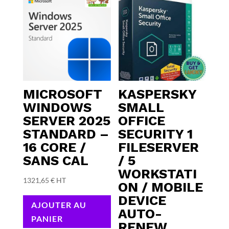
MICROSOFT
KASPERSKY
WINDOWS
SMALL
SERVER 2025
OFFICE
STANDARD –
SECURITY 1
16 CORE /
FILESERVER
SANS CAL
/ 5
WORKSTATI
1321,65
€
HT
ON / MOBILE
DEVICE
AJOUTER AU
AUTO-
PANIER
RENEW