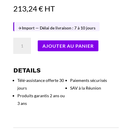
213,24
€
HT
✈️
Import — Délai de livraison : 7 à 10 jours
quantité
AJOUTER AU PANIER
de
G
Data
Total
DETAILS
Security
Télé-assistance offerte 30
Paiements sécurisés
5-
jours
SAV à la Réunion
PC
(3
Produits garantis 2 ans ou
Ans)
3 ans