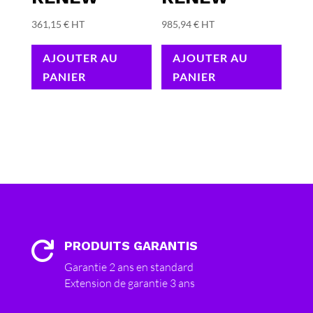
361,15
€
HT
985,94
€
HT
AJOUTER AU
AJOUTER AU
PANIER
PANIER
PRODUITS GARANTIS

Garantie 2 ans en standard
Extension de garantie 3 ans