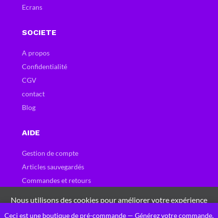
Ecrans
SOCIETE
A propos
Confidentialité
CGV
contact
Blog
AIDE
Gestion de compte
Articles sauvegardés
Commandes et retours
Carte et bons cadeau
Nous utilisons des cookies pour améliorer votre expérience
Questions fréquentes
sur notre site Web. En naviguant sur ce site, vous acceptez
Ceci est une boutique de pré-commande — Générez votre commande,