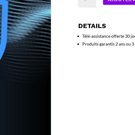
de
G
Data
InternetSecurity
DETAILS
4-
PC
Télé-assistance offerte 30 jo
(2
Produits garantis 2 ans ou 3
Ans)