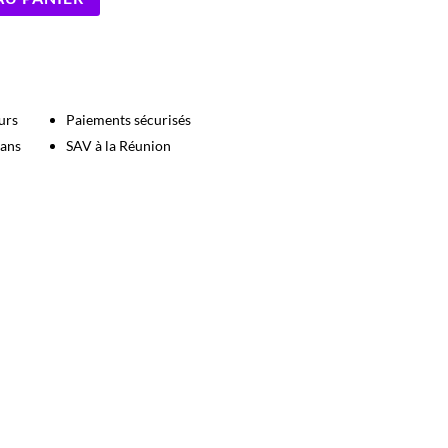
urs
Paiements sécurisés
 ans
SAV à la Réunion