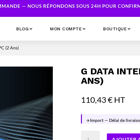
MANDE — NOUS RÉPONDONS SOUS 24H POUR CONFIRME
BLOG
MON COMPTE
BOUTIQUE
PC (2 Ans)
Ecrans
Serveur NAS
Accessoires
Caméras & Sécurité
G DATA INT
Imprimantes
Réseau
ANS)
Serveurs
Onduleurs
110,43
€
HT
✈️
Import — Délai de livraiso
quantité
AJOUTER 