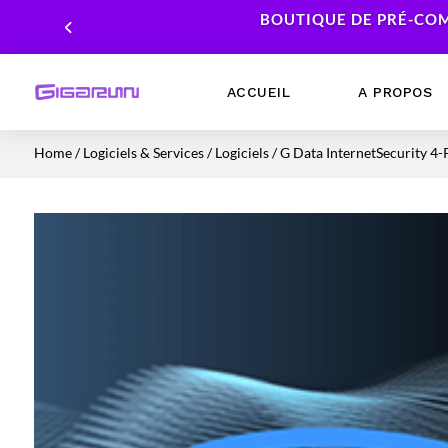
BOUTIQUE DE PRÉ-COM
ACCUEIL
A PROPOS
Home
/
Logiciels & Services
/
Logiciels
/ G Data InternetSecurity 4-
Ordinateurs Portables
Processeur
Ordinateurs Fixes
Carte Graphique
Workstation
Mémoire RAM
Stockage
Alimentations PC
Cartes mères