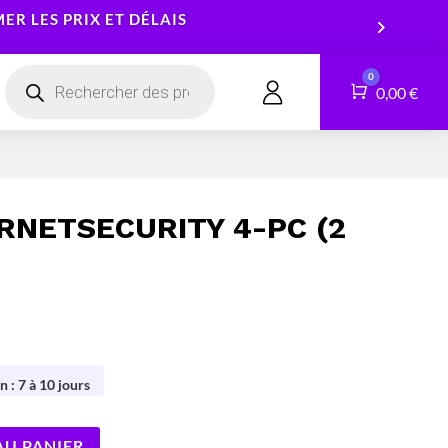
R LES PRIX ET DÉLAIS
Recherche
0
de
Panier
0,00
€
CONTACT
produits
Smartphones
Logiciels
Tablettes
Services
ERNETSECURITY 4-PC (2
Montres connectées
n : 7 à 10 jours
AU PANIER