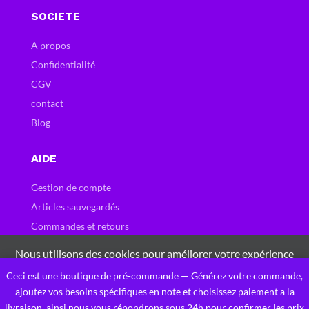
SOCIETE
A propos
Confidentialité
CGV
contact
Blog
AIDE
Gestion de compte
Articles sauvegardés
Commandes et retours
Carte et bons cadeau
Nous utilisons des cookies pour améliorer votre expérience
Questions fréquentes
sur notre site Web. En naviguant sur ce site, vous acceptez
Ceci est une boutique de pré-commande — Générez votre commande,
0
notre utilisation des cookies.
ajoutez vos besoins spécifiques en note et choisissez paiement a la
livraison, ainsi nous vous répondrons sous 24h pour confirmer les prix
J'accepte Ces Cookies
Privacy Policy