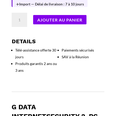
✈️
Import — Délai de livraison : 7 à 10 jours
quantité
AJOUTER AU PANIER
de
G
Data
InternetSecurity
DETAILS
2-
Télé-assistance offerte 30
Paiements sécurisés
PC
jours
SAV à la Réunion
(2
Ans)
Produits garantis 2 ans ou
3 ans
G DATA