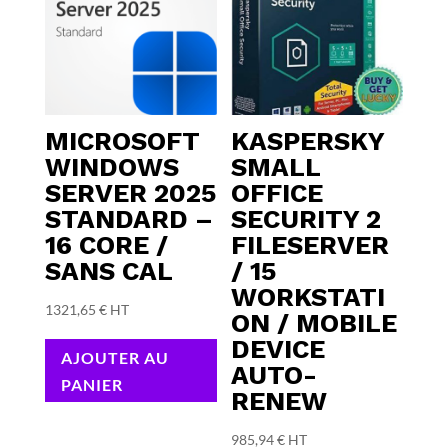
MICROSOFT
KASPERSKY
WINDOWS
SMALL
SERVER 2025
OFFICE
STANDARD –
SECURITY 2
16 CORE /
FILESERVER
SANS CAL
/ 15
WORKSTATI
1321,65
€
HT
ON / MOBILE
DEVICE
AJOUTER AU
AUTO-
PANIER
RENEW
985,94
€
HT