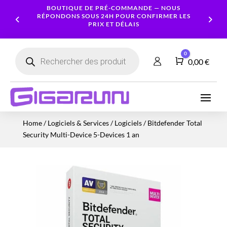
BOUTIQUE DE PRÉ-COMMANDE — NOUS
RÉPONDONS SOUS 24H POUR CONFIRMER LES
PRIX ET DÉLAIS
Recherche
0
de
Panier
0,00
€
produits
Ordinateurs
Processeur
Portables
Ecrans
Serveur
Smartphones
Logiciels
Carte
Home
/
Logiciels & Services
/
Logiciels
/ Bitdefender Total
NAS
Ordinateurs
Graphique
Accessoires
Tablettes
Services
Security Multi-Device 5-Devices 1 an
Fixes
Caméras
Mémoire
Imprimantes
Montres
&
Workstation
RAM
connectées
Sécurité
Stockage
Réseau
Alimentations
Serveurs
PC
Onduleurs
Cartes
mères