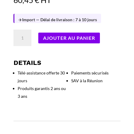
60,45
€
HT
✈️
Import — Délai de livraison : 7 à 10 jours
quantité
AJOUTER AU PANIER
de
Bitdefender
Total
Security
DETAILS
Multi-
Télé-assistance offerte 30
Paiements sécurisés
Device
jours
SAV à la Réunion
5-
Devices
Produits garantis 2 ans ou
1
3 ans
an