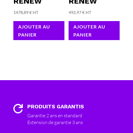
RENEW
RENEW
1478,89
€
HT
492,97
€
HT
AJOUTER AU
AJOUTER AU
PANIER
PANIER
PRODUITS GARANTIS

Garantie 2 ans en standard
Extension de garantie 3 ans