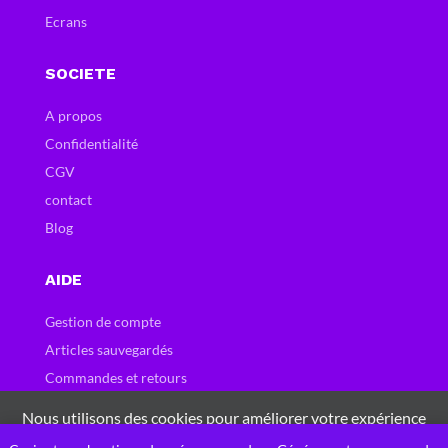
Ecrans
SOCIETE
A propos
Confidentialité
CGV
contact
Blog
AIDE
Gestion de compte
Articles sauvegardés
Commandes et retours
Carte et bons cadeau
Nous utilisons des cookies pour améliorer votre expérience
Questions fréquentes
sur notre site Web. En naviguant sur ce site, vous acceptez